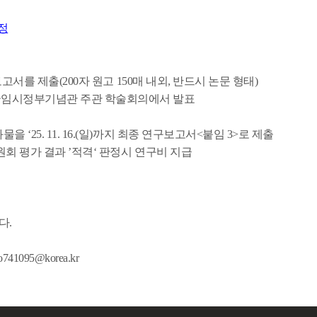
정
보고서를 제출(200자 원
고 150매 내외, 반드시 논문 형태)
민국임시정부기념관 주관 학술
회의에서 발표
25. 11. 16.(일)까
지 최종 연구보고서<붙임 3>로 제출
회 평가 결과 ’적격‘ 판
정시 연구비 지급
다.
o741095@korea.kr