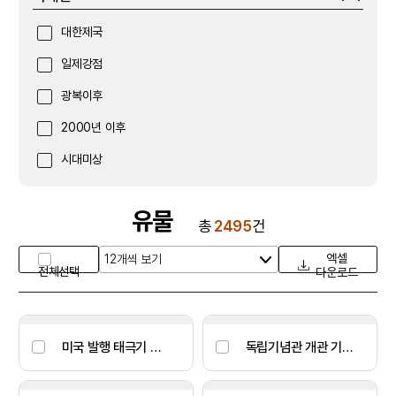
대한제국
일제강점
광복이후
2000년 이후
시대미상
유물
총
2495
건
엑셀
전체선택
다운로드
미국 발행 태극기 및 피침국 국기 우표 컬렉션
독립기념관 개관 기념우표