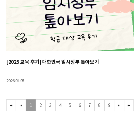
[2025 교육 후기] 대한민국 임시정부 톺아보기
2026.01.05
1
2
3
4
5
6
7
8
9
처음
이전
다음
마지