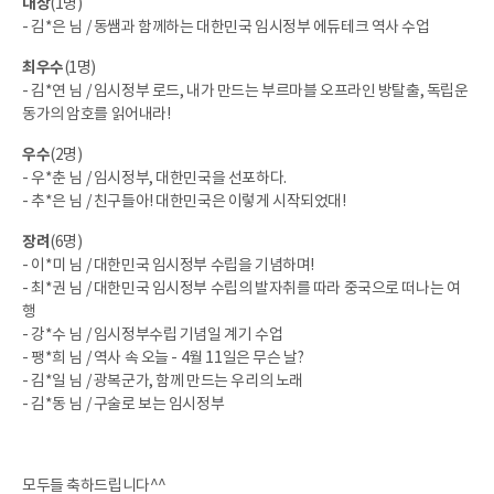
대상
(1명)
- 김*은 님 / 동쌤과 함께하는 대한민국 임시정부 에듀테크 역사 수업
최우수
(1명)
- 김*연 님 / 임시정부 로드, 내가 만드는 부르마블 오프라인 방탈출, 독립운
동가의 암호를 읽어내라!
우수
(2명)
- 우*춘 님 / 임시정부, 대한민국을 선포하다.
- 추*은 님 / 친구들아! 대한민국은 이렇게 시작되었대!
장려
(6명)
- 이*미 님 / 대한민국 임시정부 수립을 기념하며!
- 최*권 님 /
대한민국 임시정부 수립의 발자취를 따라 중국으로 떠나는 여
행
- 강*수 님 /
임시정부수립 기념일 계기 수업
- 팽*희 님 /
역사 속 오늘 - 4월 11일은 무슨 날?
- 김*일 님 / 광복군가, 함께 만드는 우리의 노래
- 김*동 님 / 구술로 보는 임시정부
모두들 축하드립니다^^