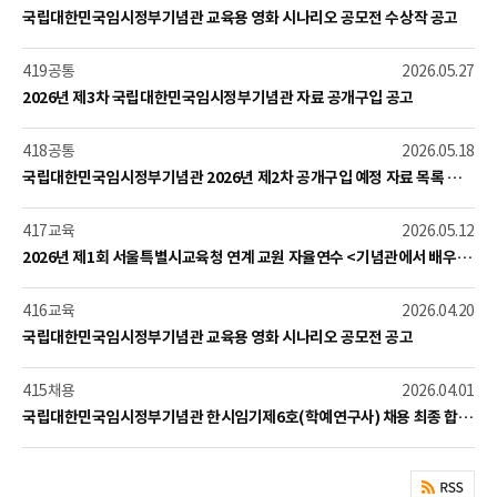
호:
분:
시
제
국립대한민국임시정부기념관 교육용 영화 시나리오 공모전 수상작 공고
일:
목:
번
구
게
419
공통
2026.05.27
호:
분:
시
제
2026년 제3차 국립대한민국임시정부기념관 자료 공개구입 공고
일:
목:
번
구
게
418
공통
2026.05.18
호:
분:
시
제
국립대한민국임시정부기념관 2026년 제2차 공개구입 예정 자료 목록 공개
일:
목:
번
구
게
417
교육
2026.05.12
호:
분:
시
제
2026년 제1회 서울특별시교육청 연계 교원 자율연수 <기념관에서 배우는 대한민국 임시정부> 운영 안내(★접수기간 5.13.~5.27.)
일:
목:
번
구
게
416
교육
2026.04.20
호:
분:
시
제
국립대한민국임시정부기념관 교육용 영화 시나리오 공모전 공고
일:
목:
번
구
게
415
채용
2026.04.01
호:
분:
시
제
국립대한민국임시정부기념관 한시임기제6호(학예연구사) 채용 최종 합격자 발표 공고
일:
목: