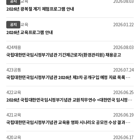
번
구
게
교육
2026.08.03
공지
호:
분:
시
제
2026년 광복절 계기 체험프로그램 안내
일:
목:
번
구
게
교육
2026.01.22
공지
호:
분:
시
제
2026년 교육프로그램 안내
일:
목:
번
구
게
424
채용
2026.08.03
호:
분:
시
제
국립대한민국임시정부기념관 기간제근로자(환경관리원) 채용공고
일:
목:
번
구
게
423
공통
2026.07.24
호:
분:
시
제
국립대한민국임시정부기념관 2026년 제3차 공개구입 예정 자료 목록 공개
일:
목:
번
구
게
422
교육
2026.06.25
호:
분:
시
제
2026년 국립대한민국임시정부기념관 교원직무연수 <대한민국 임시정부사, 학교교육 활용 역량 강화 직무연수 - 대한민국 임시정부사, 학교교육에 어떻게 활용할 수 있을까?> 신청 안내
일:
목:
번
구
게
421
교육
2026.06.19
호:
분:
시
제
국립대한민국임시정부기념관 교육용 영화 시나리오 공모전 수상 결과 변경 및 재공고
일:
목:
번
구
게
420
교육
2026.06.17