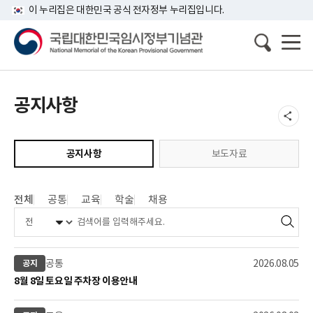
이 누리집은 대한민국 공식 전자정부 누리집입니다.
공지사항
공지사항
보도자료
전체
공통
교육
학술
채용
번
구
게
공통
2026.08.05
공지
호:
분:
시
제
8월 8일 토요일 주차장 이용안내
일:
목: