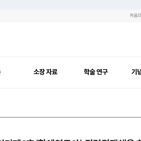
처음
육
소장 자료
학술 연구
기