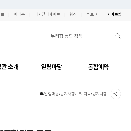
으로
이어온
디지털아카이브
웹진
블로그
사이트맵
념관 소개
알림마당
통합예약
알림마당
메인이동
공지사항/보도자료
공지사항