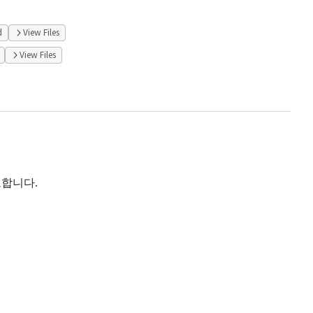
d
View Files
View Files
고합니다.