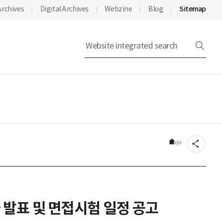
Archives
Digital Archives
Webzine
Blog
Sitemap
Move to m
발표 및 면접시험 일정 공고