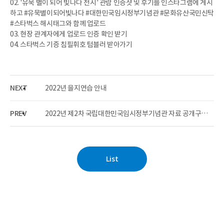
02. '유묵 별이 되어 빛나다 전시' 관람 인증샷 및 후기를 인스타그램에 게시
하고 #유묵별이되어빛나다 #대한민국임시정부기념관 #문화유산국민신탁
#스타벅스 해시태그와 함께 업로드
03. 현장 관계자에게 업로드 인증 확인 받기
04. 스타벅스 기증 침필휘호 텀블러 받아가기
NEXT
2022년 을지연습 안내
PREV
2022년 제2차 국립대한민국임시정부기념관 자료 공개구입 예정자료 목록 공개
List